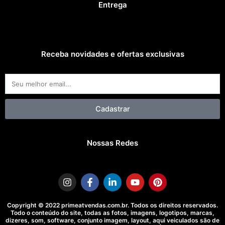
Entrega
Receba novidades e ofertas exclusivas
Email
Cadastrar
Nossas Redes
I
F
L
Y
P
n
a
i
o
i
s
c
n
u
n
t
e
k
t
t
a
b
e
u
e
Copyright © 2022 primeatvendas.com.br. Todos os direitos reservados.
g
o
d
b
r
Todo o conteúdo do site, todas as fotos, imagens, logotipos, marcas,
r
o
i
e
e
dizeres, som, software, conjunto imagem, layout, aqui veiculados são de