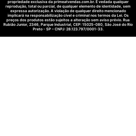
propriedade exclusiva da primeatvendas.com.br. É vedada qualquer
a
k
n
s
reprodução, total ou parcial, de qualquer elemento de identidade, sem
m
-
-
t
expressa autorização. A violação de qualquer direito mencionado
f
i
implicará na responsabilização cível e criminal nos termos da Lei. Os
n
preços dos produtos estão sujeitos a alteração sem aviso prévio. Rua
Rubião Junior, 2346, Parque Industrial, CEP: 15025-080, São José do Rio
Preto - SP – CNPJ: 28.123.797/0001-33.