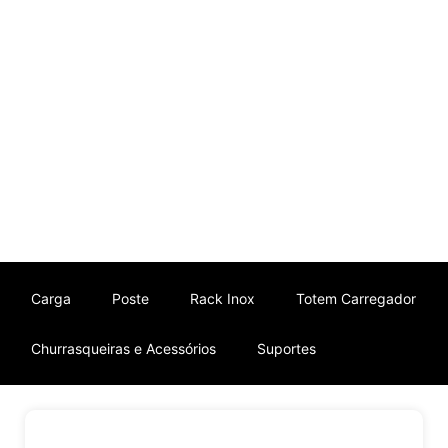
Ir
para
o
conteúdo
Carga
Poste
Rack Inox
Totem Carregador
Churrasqueiras e Acessórios
Suportes