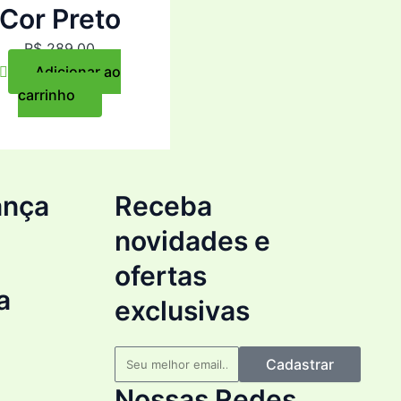
Cor Preto
R$
289,00
Adicionar ao
carrinho
ança
Receba
novidades e
ofertas
a
exclusivas
Email
Cadastrar
Nossas Redes