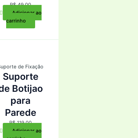
R$
49,00
Adicionar ao
carrinho
Suporte de Fixação
Suporte
de Botijao
para
Parede
R$
119,00
Adicionar ao