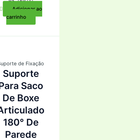
R$
289,00
Adicionar ao
carrinho
Suporte de Fixação
Suporte
Para Saco
De Boxe
Articulado
180° De
Parede